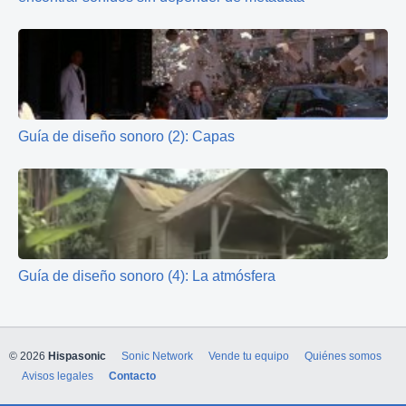
Guía de diseño sonoro (2): Capas
Guía de diseño sonoro (4): La atmósfera
© 2026
Hispasonic
Sonic Network
Vende tu equipo
Quiénes somos
Avisos legales
Contacto