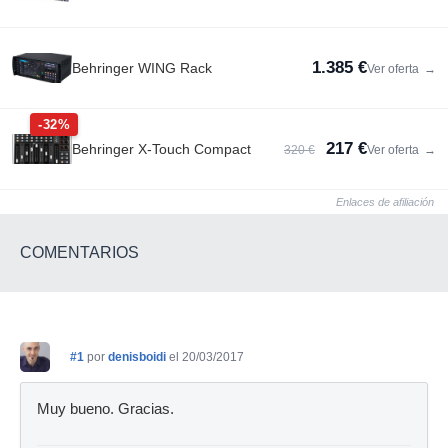
1.385 €
Behringer WING Rack
Ver oferta
→
-32%
217 €
Behringer X-Touch Compact
320 €
Ver oferta
→
Enlaces de afiliación
COMENTARIOS
#1
por
denisboidi
el 20/03/2017
Muy bueno. Gracias.