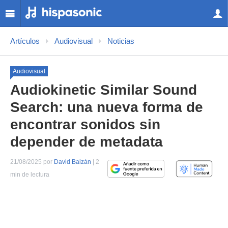
Artículos
Audiovisual
Noticias
Audiovisual
Audiokinetic Similar Sound
Search: una nueva forma de
encontrar sonidos sin
depender de metadata
21/08/2025 por
David Baizán
| 2
min de lectura