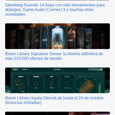
Steinberg Nuendo 14 llega con más herramientas para
diálogos, Game Audio Connect 3 y muchas otras
novedades
Boom Library Signature Series: la librería definitiva de
más 210.000 efectos de sonido
Boom Library regala StereoLab hasta el 24 de octubre
(licencias limitadas)