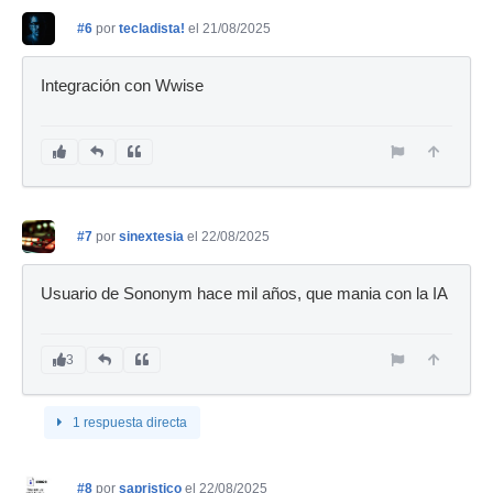
#6
por
tecladista!
el 21/08/2025
Integración con Wwise
#7
por
sinextesia
el 22/08/2025
Usuario de Sononym hace mil años, que mania con la IA
3
1 respuesta directa
#8
por
sapristico
el 22/08/2025