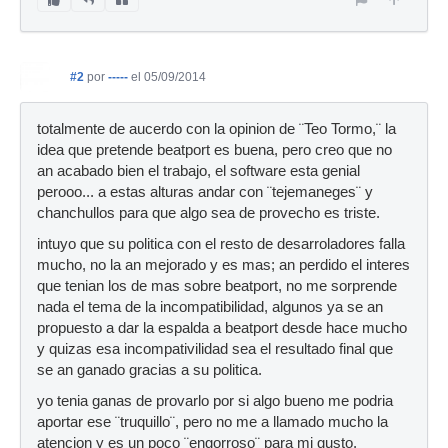
#2
por
-----
el 05/09/2014
totalmente de aucerdo con la opinion de ¨Teo Tormo,¨ la
idea que pretende beatport es buena, pero creo que no
an acabado bien el trabajo, el software esta genial
perooo... a estas alturas andar con ¨tejemaneges¨ y
chanchullos para que algo sea de provecho es triste.
intuyo que su politica con el resto de desarroladores falla
mucho, no la an mejorado y es mas; an perdido el interes
que tenian los de mas sobre beatport, no me sorprende
nada el tema de la incompatibilidad, algunos ya se an
propuesto a dar la espalda a beatport desde hace mucho
y quizas esa incompativilidad sea el resultado final que
se an ganado gracias a su politica.
yo tenia ganas de provarlo por si algo bueno me podria
aportar ese ¨truquillo¨, pero no me a llamado mucho la
atencion y es un poco ¨engorroso¨ para mi gusto.