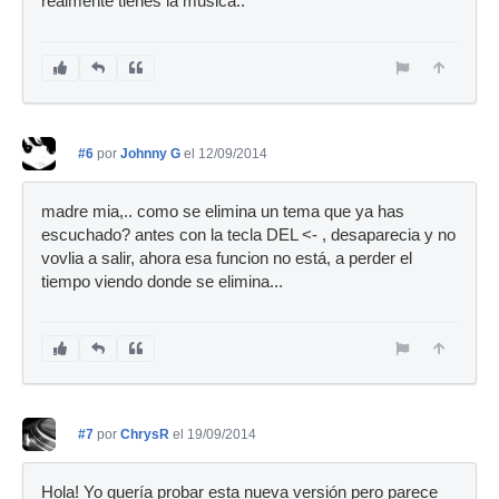
realmente tienes la musica..
#6
por
Johnny G
el 12/09/2014
madre mia,.. como se elimina un tema que ya has
escuchado? antes con la tecla DEL <- , desaparecia y no
vovlia a salir, ahora esa funcion no está, a perder el
tiempo viendo donde se elimina...
#7
por
ChrysR
el 19/09/2014
Hola! Yo quería probar esta nueva versión pero parece