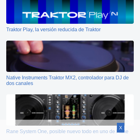
Traktor Play, la versión reducida de Traktor
Native Instruments Traktor MX2, controlador para DJ de
dos canales
X
Rane System One, posible nuevo todo en uno de Rane