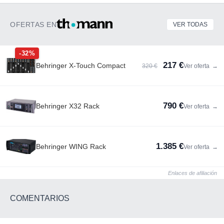
OFERTAS EN
VER TODAS
-32%
217 €
Behringer X-Touch Compact
320 €
Ver oferta
→
790 €
Behringer X32 Rack
Ver oferta
→
1.385 €
Behringer WING Rack
Ver oferta
→
Enlaces de afiliación
COMENTARIOS