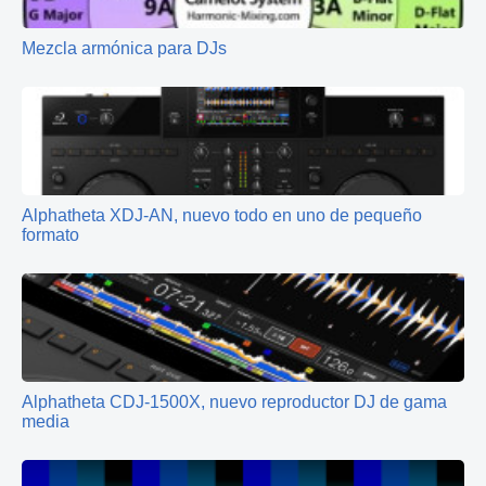
Mezcla armónica para DJs
Alphatheta XDJ-AN, nuevo todo en uno de pequeño
formato
Alphatheta CDJ-1500X, nuevo reproductor DJ de gama
media