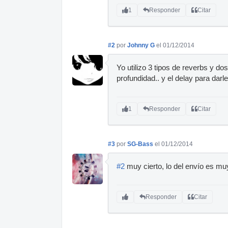
1
Responder
Citar
#2
por
Johnny G
el 01/12/2014
Yo utilizo 3 tipos de reverbs y do
profundidad.. y el delay para darl
1
Responder
Citar
#3
por
SG-Bass
el 01/12/2014
#2
muy cierto, lo del envío es m
Responder
Citar