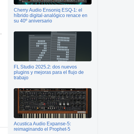
Cherry Audio Ensoniq ESQ‑1: el
híbrido digital‑analógico renace en
su 40º aniversario
FL Studio 2025.2: dos nuevos
plugins y mejoras para el flujo de
trabajo
Acustica Audio Expanse-5:
reimaginando el Prophet-5