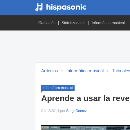
Grabación
Sintetizadores
Informática musical
Artículos
Informática musical
Tutoriale
Informática musical
Aprende a usar la reve
01/12/2014 por
Sergi Gómez