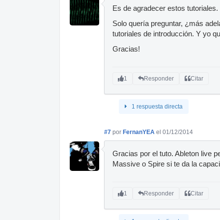
Es de agradecer estos tutoriales.
Solo quería preguntar, ¿más ade
tutoriales de introducción. Y yo
Gracias!
1
Responder
Citar
1 respuesta directa
#7
por
FernanYEA
el 01/12/2014
Gracias por el tuto. Ableton live
Massive o Spire si te da la capac
1
Responder
Citar