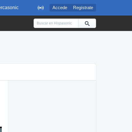

rcasonic
Accede
Regístrate