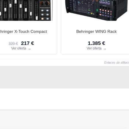
hringer X-Touch Compact
Behringer WING Rack
217 €
1.385 €
320 €
Ver oferta
→
Ver oferta
→
Enlaces de afiliac