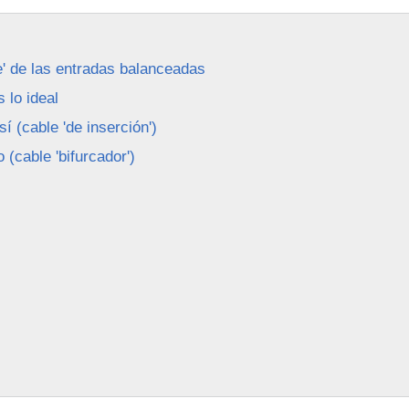
le' de las entradas balanceadas
 lo ideal
í (cable 'de inserción')
(cable 'bifurcador')