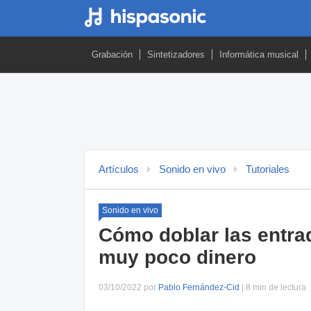
Grabación
Sintetizadores
Informática musical
Artículos
Sonido en vivo
Tutoriales
Sonido en vivo
Cómo doblar las entra
muy poco dinero
03/10/2022 por
Pablo Fernández-Cid
| 8 min de lectura