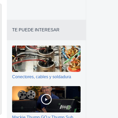
TE PUEDE INTERESAR
Conectores, cables y soldadura
Mackie Thump GO y Thump Sub