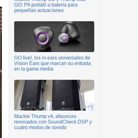
GO: PA portátil a batería para
pequeñas actuaciones
GO live!, los in-ears universales de
Vision Ears que marcan su entrada
en la gama media
Mackie Thump v4, altavoces
renovados con SoundCheck DSP y
cuatro modos de sonido