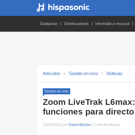
Grabación
Sintetizadores
Informática musical
Artículos
Sonido en vivo
Noticias
Sonido en vivo
Zoom LiveTrak L6max:
funciones para directo
15/09/2025 por
David Baizán
| 2 min de lectura