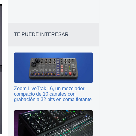
TE PUEDE INTERESAR
Zoom LiveTrak L6, un mezclador
compacto de 10 canales con
grabación a 32 bits en coma flotante