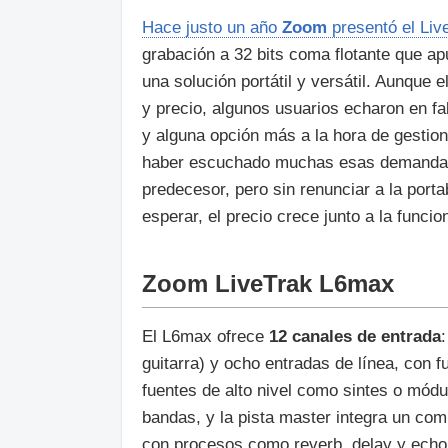
Hace justo un año
Zoom
presentó el Liv
grabación a 32 bits coma flotante que 
una solución portátil y versátil. Aunque
y precio, algunos usuarios echaron en fa
y alguna opción más a la hora de gestio
haber escuchado muchas esas demandas y
predecesor, pero sin renunciar a la porta
esperar, el precio crece junto a la funcio
Zoom LiveTrak L6max
El L6max ofrece
12 canales de entrada
guitarra) y ocho entradas de línea, con 
fuentes de alto nivel como sintes o módu
bandas, y la pista master integra un co
con procesos como reverb, delay y echo 