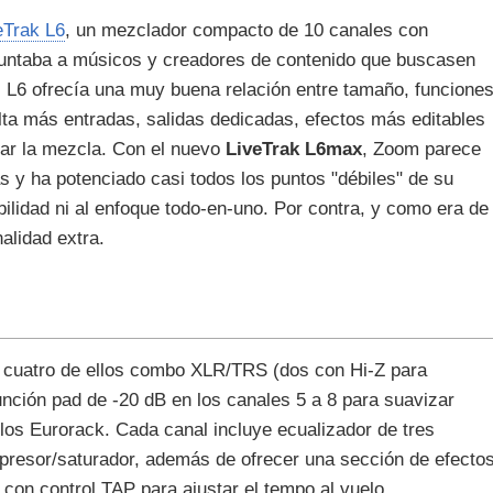
eTrak L6
, un mezclador compacto de 10 canales con
apuntaba a músicos y creadores de contenido que buscasen
 el L6 ofrecía una muy buena relación entre tamaño, funcione
lta más entradas, salidas dedicadas, efectos más editables
nar la mezcla. Con el nuevo
LiveTrak L6max
, Zoom parece
 ha potenciado casi todos los puntos "débiles" de su
bilidad ni al enfoque todo-en-uno. Por contra, y como era de
nalidad extra.
: cuatro de ellos combo XLR/TRS (dos con Hi-Z para
función pad de -20 dB en los canales 5 a 8 para suavizar
los Eurorack. Cada canal incluye ecualizador de tres
mpresor/saturador, además de ofrecer una sección de efecto
con control TAP para ajustar el tempo al vuelo.