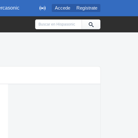

rcasonic
Accede
Regístrate