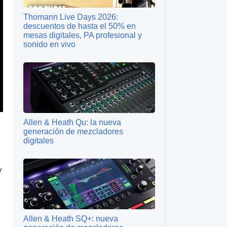
Thomann Live Days 2026:
descuentos de hasta el 50% en
mesas digitales, PA profesional y
sonido en vivo
Allen & Heath Qu: la nueva
generación de mezcladores
digitales
y
Allen & Heath SQ+: nueva