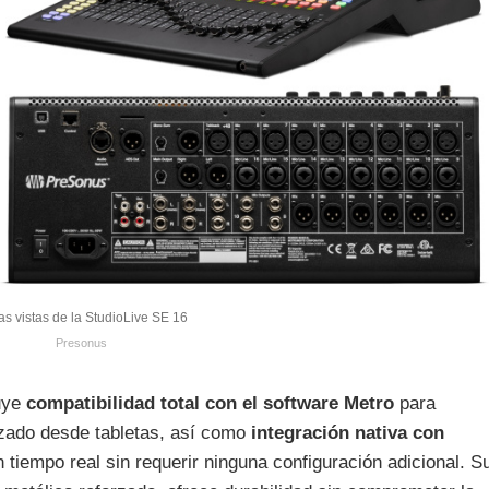
as vistas de la StudioLive SE 16
Presonus
uye
compatibilidad total con el software Metro
para
zado desde tabletas, así como
integración nativa con
 tiempo real sin requerir ninguna configuración adicional. S