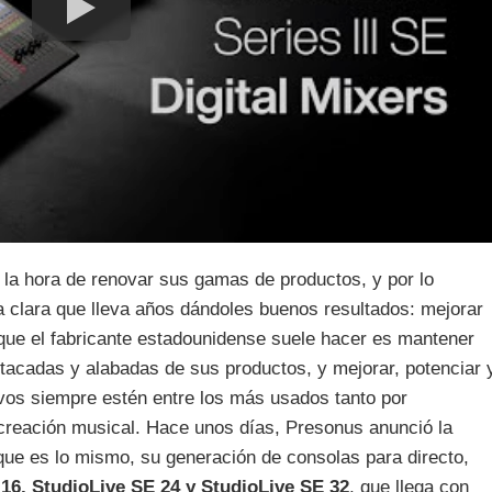
la hora de renovar sus gamas de productos, y por lo
a clara que lleva años dándoles buenos resultados: mejorar
o que el fabricante estadounidense suele hacer es mantener
stacadas y alabadas de sus productos, y mejorar, potenciar 
ivos siempre estén entre los más usados tanto por
 creación musical. Hace unos días, Presonus anunció la
 que es lo mismo, su generación de consolas para directo,
16, StudioLive SE 24 y StudioLive SE 32
, que llega con