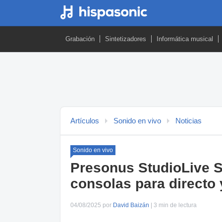
Grabación
Sintetizadores
Informática musical
Artículos
Sonido en vivo
Noticias
Sonido en vivo
Presonus StudioLive Se
consolas para directo 
04/08/2025 por
David Baizán
| 3 min de lectura