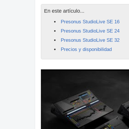
En este artículo...
Presonus StudioLive SE 16
Presonus StudioLive SE 24
Presonus StudioLive SE 32
Precios y disponibilidad