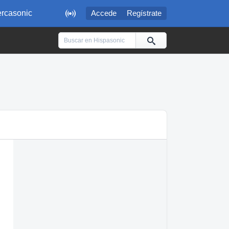

rcasonic
Accede
Regístrate