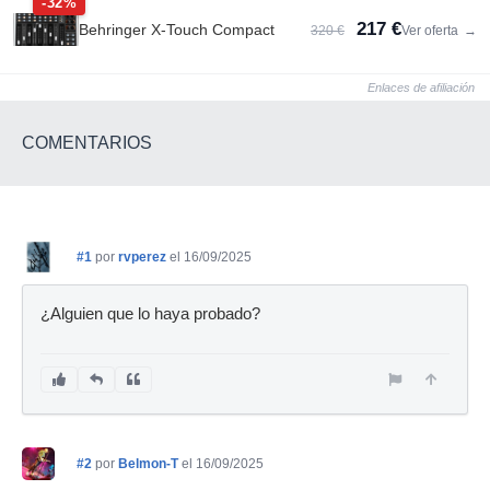
-32%
217 €
Behringer X-Touch Compact
320 €
Ver oferta
→
Enlaces de afiliación
COMENTARIOS
#1
por
rvperez
el 16/09/2025
¿Alguien que lo haya probado?
#2
por
Belmon-T
el 16/09/2025