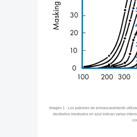
Imagen 1 - Los patrones de enmascaramiento utiliza
decibelios mostrados en azul indican varias int
co