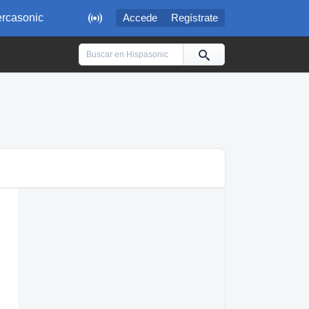

rcasonic
Accede
Regístrate