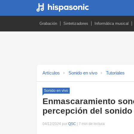
Grabación
Sintetizadores
Informática musical
Artículos
Sonido en vivo
Tutoriales
Sonido en vivo
Enmascaramiento sonor
percepción del sonido
04/12/2024 por
QSC
| 7 min de lectura