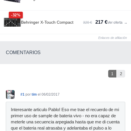
-32%
217 €
Behringer X-Touch Compact
320 €
Ver oferta
→
Enlaces de afiliación
COMENTARIOS
1
2
#1
por
tim
el 06/02/2017
Interesante articulo Pablo! Eso me trae el recuerdo de mi
primer uso de sample de bateria vivo - no era capaz de
meterle una secuencia arpegiada hasta que me di cuenta
que el bateria real atrasaba y adelantaba el pulso a lo