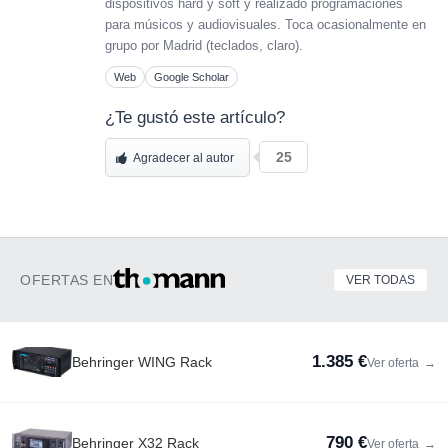
dispositivos hard y soft y realizado programaciones
para músicos y audiovisuales. Toca ocasionalmente en
grupo por Madrid (teclados, claro).
Web
Google Scholar
¿Te gustó este artículo?
25
Agradecer al autor
OFERTAS EN
VER TODAS
1.385 €
Behringer WING Rack
Ver oferta
→
790 €
Behringer X32 Rack
Ver oferta
→