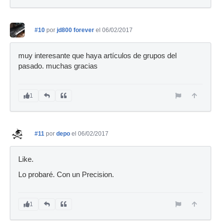
#10
por
jd800 forever
el 06/02/2017
muy interesante que haya artículos de grupos del
pasado. muchas gracias
1
#11
por
depo
el 06/02/2017
Like.
Lo probaré. Con un Precision.
1