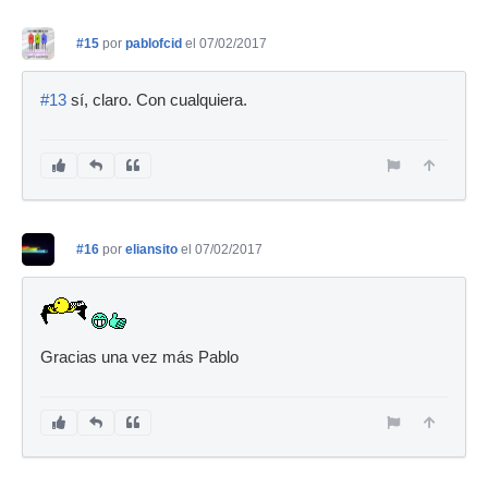
#15
por
pablofcid
el 07/02/2017
#13
sí, claro. Con cualquiera.
#16
por
eliansito
el 07/02/2017
Gracias una vez más Pablo