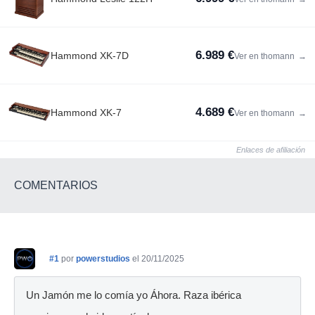
6.989 €
Hammond XK-7D
Ver en thomann
→
4.689 €
Hammond XK-7
Ver en thomann
→
Enlaces de afiliación
COMENTARIOS
#1
por
powerstudios
el 20/11/2025
Un Jamón me lo comía yo Áhora. Raza ibérica