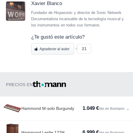
Xavier Blanco
Fundador de Hispasonic y director de Sonic Network.
Documentalista incansable de la tecnología musical y
los instrumentos en todos sus formatos.
¿Te gustó este artículo?
21
Agradecer al autor
PRECIOS EN
1.049 €
Hammond M-solo Burgundy
Ver en thomann
→
6.999 €
Hammond Leslie 122H
Ver en thomann
→