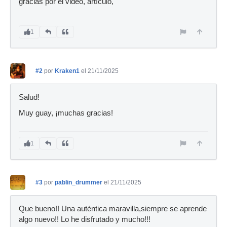
gracias por el video, artículo,
1
#2
por
Kraken1
el 21/11/2025
Salud!
Muy guay, ¡muchas gracias!
1
#3
por
pablin_drummer
el 21/11/2025
Que bueno!! Una auténtica maravilla,siempre se aprende
algo nuevo!! Lo he disfrutado y mucho!!!