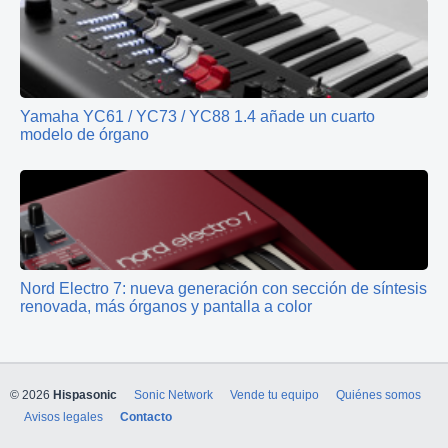
Yamaha YC61 / YC73 / YC88 1.4 añade un cuarto
modelo de órgano
Nord Electro 7: nueva generación con sección de síntesis
renovada, más órganos y pantalla a color
© 2026
Hispasonic
Sonic Network
Vende tu equipo
Quiénes somos
Avisos legales
Contacto