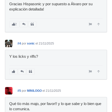
Gracias Hispasonic y por supuesto a Álvaro por su
explicación detallada!
2
#4
por
sonic
el 21/11/2025
Y los licks y riffs?
#5
por
MINILOGO
el 21/11/2025
Qué tío más majo, por favor!! y lo que sabe y lo bien que
lo comunica.