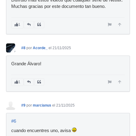
Muchas gracias por este documento tan bueno.
1
#8
por
Acorde_
el 21/11/2025
Grande Álvaro!
1
#9
por
marcianus
el 21/11/2025
#6
cuando encuentres uno, avisa