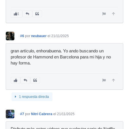
1
#6
por
neubauer
el 21/11/2025
gran artículo, enhorabuena. Yo ando buscando un
profesor de Hammond en Barcelona para mi hija y no
hay forma.
1 respuesta directa
#7
por
Nitri Cabrera
el 21/11/2025
Disfruto más estos videos que cualquier serie de Netflix.