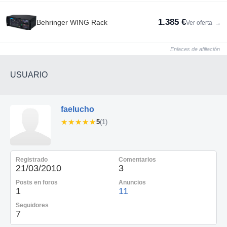
1.385 €
Behringer WING Rack
Ver oferta
→
Enlaces de afiliación
USUARIO
faelucho
★★★★★
★★★★★
5
(1)
Registrado
Comentarios
21/03/2010
3
Posts en foros
Anuncios
1
11
Seguidores
7