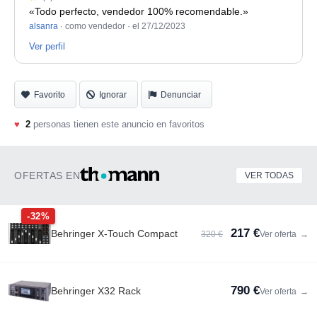
«Todo perfecto, vendedor 100% recomendable.»
alsanra
· como vendedor ·
el 27/12/2023
Ver perfil
Favorito
Ignorar
Denunciar
♥
2
personas tienen este anuncio en favoritos
OFERTAS EN
VER TODAS
-32%
217 €
Behringer X-Touch Compact
320 €
Ver oferta
→
790 €
Behringer X32 Rack
Ver oferta
→