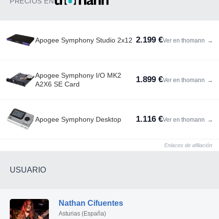
PRECIOS EN
2.199 €
Apogee Symphony Studio 2x12
Ver en thomann
→
Apogee Symphony I/O MK2
1.899 €
Ver en thomann
→
A2X6 SE Card
1.116 €
Apogee Symphony Desktop
Ver en thomann
→
Enlaces de afiliación
USUARIO
Nathan Cifuentes
Asturias (España)