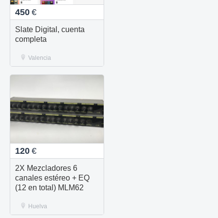
450
€
Slate Digital, cuenta
completa
Valencia
120
€
2X Mezcladores 6
canales estéreo + EQ
(12 en total) MLM62
Huelva