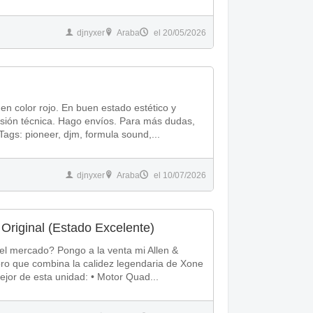
djnyxer
Araba
el 20/05/2026
 color rojo. En buen estado estético y
visión técnica. Hago envíos. Para más dudas,
fotos y videos de funcionamiento preguntar. Tags: pioneer, djm, formula sound,...
djnyxer
Araba
el 10/07/2026
Original (Estado Excelente)
l mercado? Pongo a la venta mi Allen &
ro que combina la calidez legendaria de Xone
 digital sin precedentes. • Lo mejor de esta unidad: • Motor Quad...