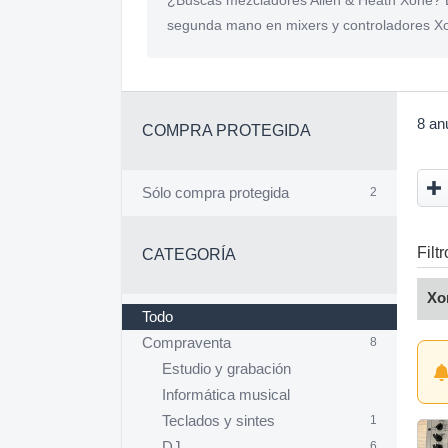
¿Buscas mezcladores Allen & Heath Xone? E
segunda mano en mixers y controladores X
8 an
COMPRA PROTEGIDA
Sólo compra protegida
2
Filt
CATEGORÍA
Xo
Todo
Compraventa
8
Estudio y grabación
Informática musical
Teclados y sintes
1
DJ
6