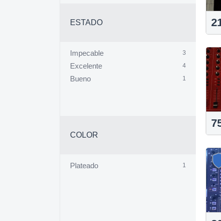
2
ESTADO
Impecable
3
Excelente
4
Bueno
1
7
COLOR
Plateado
1