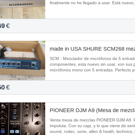
finalmente no he llegado a usar. Está nuevo,
69
€
made in USA SHURE SCM268 mezc
SCM - Mezclador de micrófonos de 5 entrad
componentes, esta nuevo sin usar, xon sus p
micrófonos mono con 5 entradas. Perfecto pa
de...
50
€
PIONEER DJM A9 (Mesa de mezcl
Venta mesa de mezclas PIONEER DJM A9. Fu
impoluta. Con su caja, y lo que viene de serie con esta mesa. Ta
sound, rodec, xone, allen & heath, technics, xd