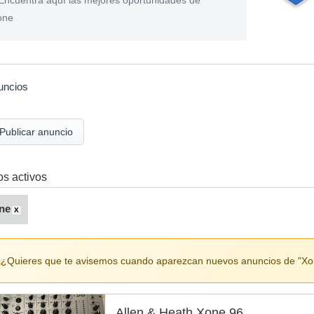
ncuentra aquí las mejores oportunidades de
one
uncios
Publicar anuncio
ros activos
ne
X
¿Quieres que te avisemos cuando aparezcan nuevos anuncios de "X
Allen & Heath Xone 96