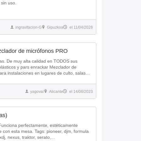
 sin uso.
ingravitacion-G
Gipuzkoa
el 11/04/2026
lador de micrófonos PRO
as. De muy alta calidad en TODOS sus
lásticos y pars enrackar Mezclador de
ra instalaciones en lugares de culto, salas
yagovai
Alicante
el 14/06/2023
as)
nciona perfectamente, estéticamente
gs: pioneer, djm, formula
j, nexus, traktor, serato,...