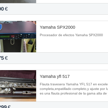
90
€
Yamaha SPX2000
Procesador de efectos Yamaha SPX2000
75
€
Yamaha yfl 517
Flauta travesera Yamaha YFL 517 en excelen
completa,enpatillado completo,y ajuste por l
299
€