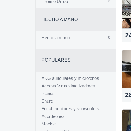
Reino Unido
2
HECHO A MANO
2
Hecho a mano
6
POPULARES
AKG auriculares y micrófonos
Access Virus sintetizadores
Pianos
2
Shure
Focal monitores y subwoofers
Acordeones
Mackie