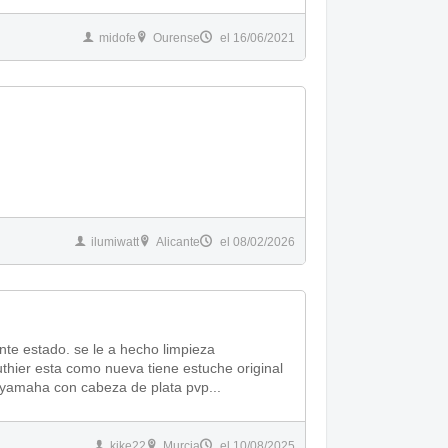
midofe
Ourense
el 16/06/2021
ilumiwatt
Alicante
el 08/02/2026
te estado. se le a hecho limpieza
uthier esta como nueva tiene estuche original
es una flauta profesional de la gama alta de yamaha con cabeza de plata pvp...
kike22
Murcia
el 10/08/2025