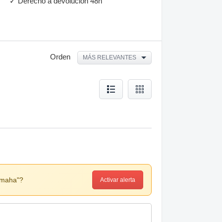
✓ Derecho a devolución 48h
Orden
MÁS RELEVANTES
amaha"?
Activar alerta