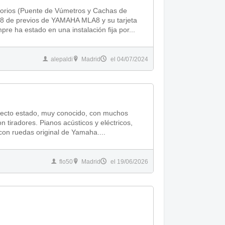
rios (Puente de Vúmetros y Cachas de
 8 de previos de YAMAHA MLA8 y su tarjeta
 previos. La mesa siempre ha estado en una instalación fija por...
alepaldi
Madrid
el 04/07/2024
ecto estado, muy conocido, con muchos
 tiradores. Pianos acústicos y eléctricos,
con ruedas original de Yamaha....
flo50
Madrid
el 19/06/2026