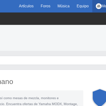
Artículos
Foros
Música
Equipo
Me
mano
 así como mesas de mezcla, monitores e
ecio. Encuentra ofertas de Yamaha MODX, Montage,