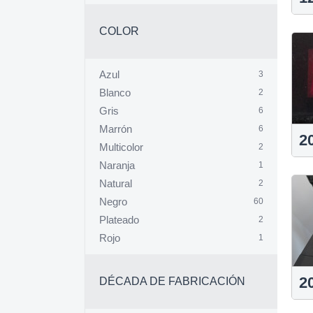
Zamora
1
Zaragoza
9
COLOR
Azul
3
Blanco
2
Gris
6
Marrón
6
2
Multicolor
2
Naranja
1
Natural
2
Negro
60
Plateado
2
Rojo
1
2
DÉCADA DE FABRICACIÓN