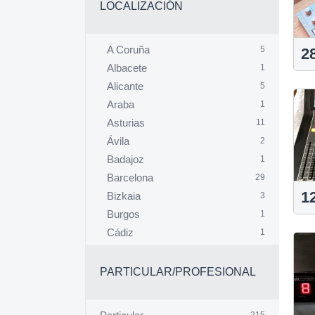
LOCALIZACIÓN
A Coruña
5
2
Albacete
1
Alicante
5
Araba
1
Asturias
11
Ávila
2
Badajoz
1
Barcelona
29
1
Bizkaia
3
Burgos
1
Cádiz
1
Cantabria
7
Gipuzkoa
4
PARTICULAR/PROFESIONAL
Girona
3
Granada
4