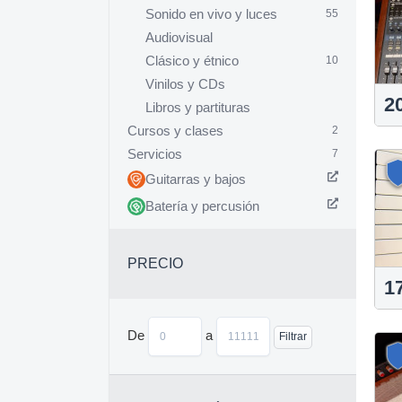
Sonido en vivo y luces
55
Audiovisual
Clásico y étnico
10
Vinilos y CDs
2
Libros y partituras
Cursos y clases
2
Servicios
7
Guitarras y bajos
Batería y percusión
PRECIO
1
De
a
Filtrar