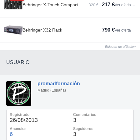
217 €
Behringer X-Touch Compact
320 €
Ver oferta
→
790 €
Behringer X32 Rack
Ver oferta
→
Enlaces de afiliación
USUARIO
promadformación
Madrid (España)
Registrado
Comentarios
26/08/2013
3
Anuncios
Seguidores
6
3