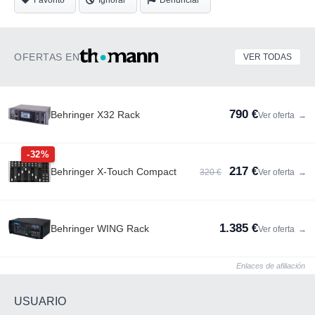
Favorito
Ignorar
Denunciar
OFERTAS EN
VER TODAS
790 €
Behringer X32 Rack
Ver oferta
→
-32%
217 €
Behringer X-Touch Compact
320 €
Ver oferta
→
1.385 €
Behringer WING Rack
Ver oferta
→
Enlaces de afiliación
USUARIO