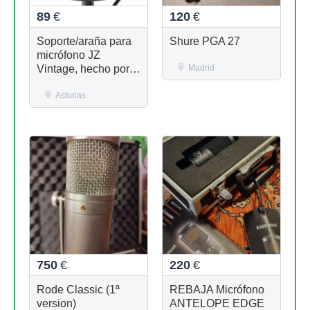
89
€
120
€
Soporte/araña para
Shure PGA 27
micrófono JZ
Vintage, hecho por
Madrid
Rycote - envío gratis
Asturias
750
€
220
€
Rode Classic (1ª
REBAJA Micrófono
version)
ANTELOPE EDGE