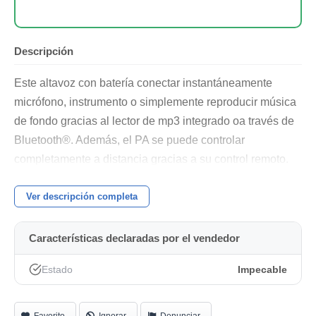
Descripción
Este altavoz con batería conectar instantáneamente
micrófono, instrumento o simplemente reproducir música
de fondo gracias al lector de mp3 integrado oa través de
Bluetooth®. Además, el PA se puede controlar
completamente a distancia gracias a su control remoto.
iROLLER 10 está equipado con un mezclador integrado
de 3 canales con entradas de micrófono, línea, RCA y
Ver descripción completa
mini-jack. Además, el sistema cuenta con un lector de
MP3 incorporado, puerto USB y ranura SD. También
Características declaradas por el vendedor
puede recibir audio a través de Bluetooth® desde
Estado
Impecable
cualquier dispositivo portátil. Todo el sistema de
megafonía se puede gestionar a distancia gracias al
control remoto.