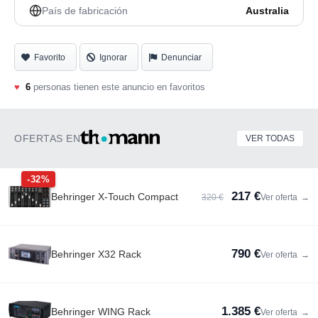
País de fabricación
Australia
Favorito
Ignorar
Denunciar
♥
6
personas tienen este anuncio en favoritos
OFERTAS EN
VER TODAS
-32%
217 €
Behringer X-Touch Compact
320 €
Ver oferta
→
790 €
Behringer X32 Rack
Ver oferta
→
1.385 €
Behringer WING Rack
Ver oferta
→