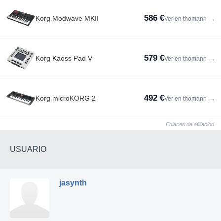
586 €
Korg Modwave MKII
Ver en thomann
→
579 €
Korg Kaoss Pad V
Ver en thomann
→
492 €
Korg microKORG 2
Ver en thomann
→
Enlaces de afiliación
USUARIO
jasynth