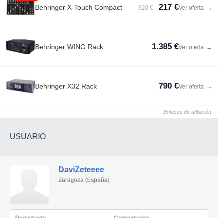
217 €
Behringer X-Touch Compact
320 €
Ver oferta
→
1.385 €
Behringer WING Rack
Ver oferta
→
790 €
Behringer X32 Rack
Ver oferta
→
Enlaces de afiliación
USUARIO
DaviZeteeee
Zaragoza (España)
Registrado
Comentarios