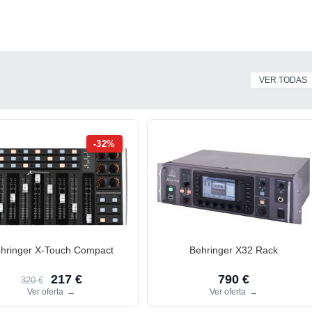
VER TODAS
-32%
hringer X-Touch Compact
Behringer X32 Rack
217 €
790 €
320 €
Ver oferta
→
Ver oferta
→