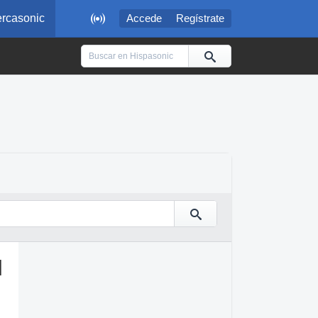

rcasonic
Accede
Regístrate
l