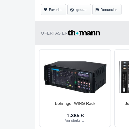
Favorito
Ignorar
Denunciar
OFERTAS EN
Behringer WING Rack
Be
1.385 €
Ver oferta
→