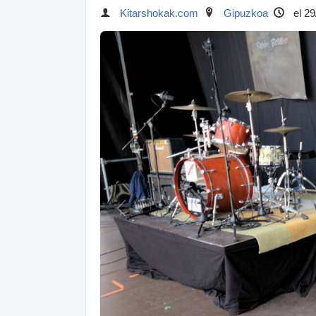
Kitarshokak.com
Gipuzkoa
el 29