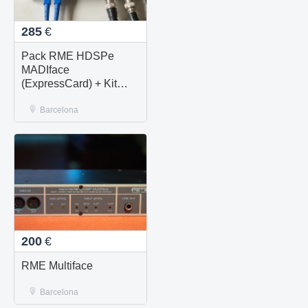
285
€
Pack RME HDSPe
MADIface
(ExpressCard) + Kit
Completo de Cables
MADI
Barcelona
200
€
RME Multiface
Barcelona