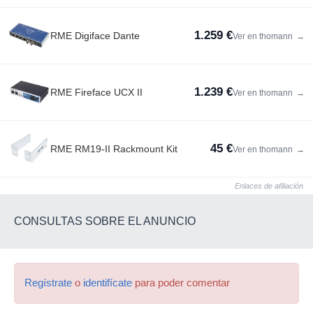
1.259 €
RME Digiface Dante
Ver en thomann
→
1.239 €
RME Fireface UCX II
Ver en thomann
→
45 €
RME RM19-II Rackmount Kit
Ver en thomann
→
Enlaces de afiliación
CONSULTAS SOBRE EL ANUNCIO
Regístrate
o
identifícate
para poder comentar