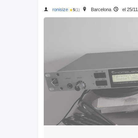
ronisize
Barcelona
el 25/1
★
5
(1)