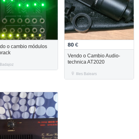
80
€
do o cambio módulos
orack
Vendo o Cambio Audio-
technica AT2020
Badajoz
Illes Balears