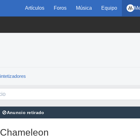
Artículos
Foros
Música
Equipo
Me
intetizadores
⊘
Anuncio retirado
 Chameleon