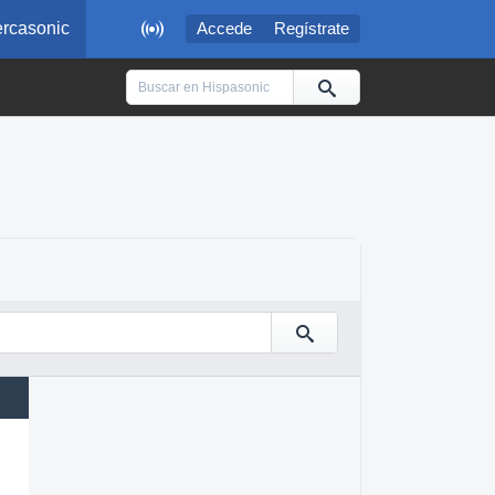

rcasonic
Accede
Regístrate