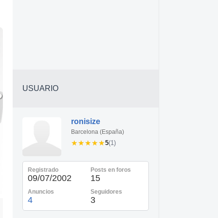
USUARIO
ronisize
Barcelona (España)
★★★★★
★★★★★
5
(1)
Registrado
Posts en foros
09/07/2002
15
Anuncios
Seguidores
4
3