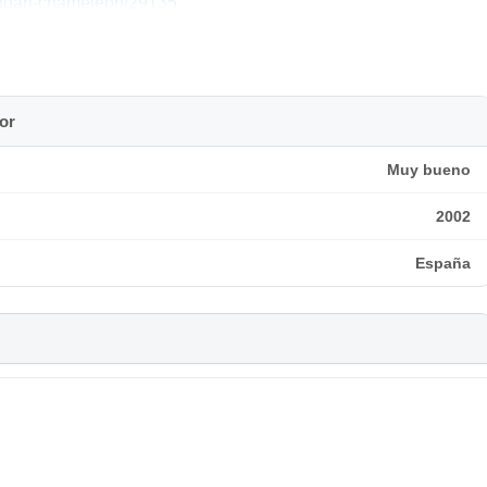
undart-chameleon/29135
html
or
Muy bueno
2002
España