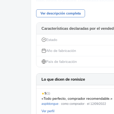
https://www.hispasonic.com/productos/so
https://chameleon.synth.net/english/index.s
Ver descripción completa
Características declaradas por el vended
Estado
Año de fabricación
País de fabricación
Lo que dicen de ronisize
★
5
(1)
«Todo perfecto, comprador recomendable.»
aspiktongue
· como comprador ·
el 12/09/2022
Ver perfil