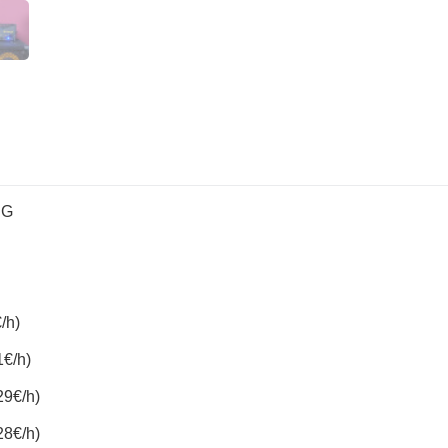
NG
/h)
1€/h)
29€/h)
28€/h)