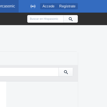

rcasonic
Accede
Regístrate