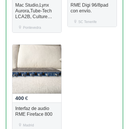
Mac Studio,Lynx
RME Digi 96/8pad
Aurora,Tube-Tech
con envío.
LCA2B, Culture
Vulture, RME,
SC Tenerife
Apogee, Lavry
Pontevedra
400
€
Interfaz de audio
RME Fireface 800
Madrid