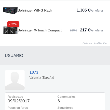
1.385 €
Behringer WING Rack
Ver oferta
→
-32%
217 €
Behringer X-Touch Compact
320 €
Ver oferta
→
Enlaces de afiliación
USUARIO
1073
Valencia (España)
Registrado
Comentarios
09/02/2017
6
Posts en foros
Seguidores