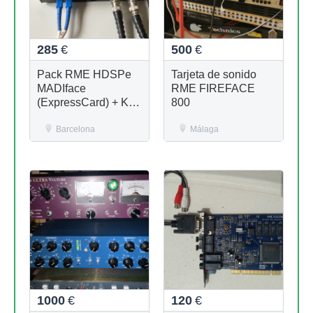
285
€
500
€
Pack RME HDSPe
Tarjeta de sonido
MADIface
RME FIREFACE
(ExpressCard) + Kit
800
Completo de Cables
MADI
Barcelona
Málaga
1000
€
120
€