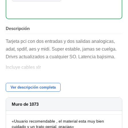
Descripción
Tarjeta pci con dos entradas y dos salidas analogicas,
adat, spdif, aes y midi. Super estable, jamas se cuelga.
Drivrs actualizados a cualquier SO. Latencia bajisima.
Incluye cables xlr
https://m.thomann.de/es/rme_digi_9632_hdsp_pcikarte.htm
Ver descripción completa
Muro de 1073
«Usuario recomendable , el material esta muy bien
cuidado y un trato genial, gracias»