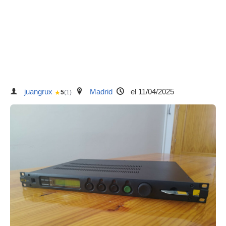
juangrux
Madrid
el 11/04/2025
★
5
(1)