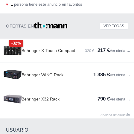
♥
1
persona tiene este anuncio en favoritos
OFERTAS EN
VER TODAS
-32%
217 €
Behringer X-Touch Compact
320 €
Ver oferta
→
1.385 €
Behringer WING Rack
Ver oferta
→
790 €
Behringer X32 Rack
Ver oferta
→
Enlaces de afiliación
USUARIO