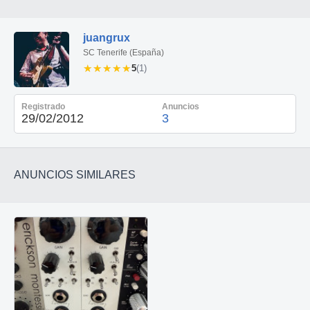
juangrux
SC Tenerife (España)
★★★★★
★★★★★
5
(1)
Registrado
Anuncios
29/02/2012
3
ANUNCIOS SIMILARES