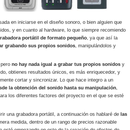
ada en iniciarse en el diseño sonoro, o bien alguien que
idos, y en cuanto al hardware, lo que siempre recomiendo
rabadora portátil de formato pequeño
, ya que así la
r grabando sus propios sonidos
, manipulándolos y
, pero
no hay nada igual a grabar tus propios sonidos
y
ido, obtienes resultados únicos, es más enriquecedor, y
nte cortar y sincronizar. Lo que hace integro a un
sde la obtención del sonido hasta su manipulación
,
ara los diferentes factores del proyecto en el que se esté
ir una grabadora portátil, a continuación os hablaré de
las
mera medida, dentro de un rango de precios razonable
e esté empezando en esto de la creación de efectos de