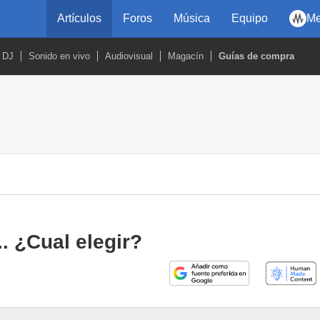
Artículos
Foros
Música
Equipo
Me
DJ
Sonido en vivo
Audiovisual
Magacín
Guías de compra
. ¿Cual elegir?