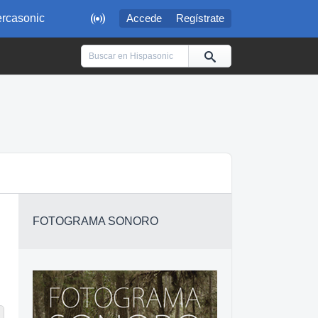

rcasonic
Accede
Regístrate
FOTOGRAMA SONORO