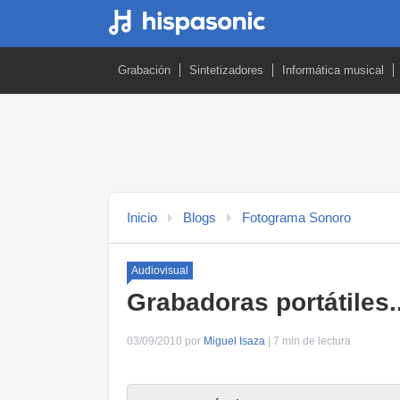
Grabación
Sintetizadores
Informática musical
Inicio
Blogs
Fotograma Sonoro
Audiovisual
Grabadoras portátiles..
03/09/2010 por
Miguel Isaza
| 7 min de lectura