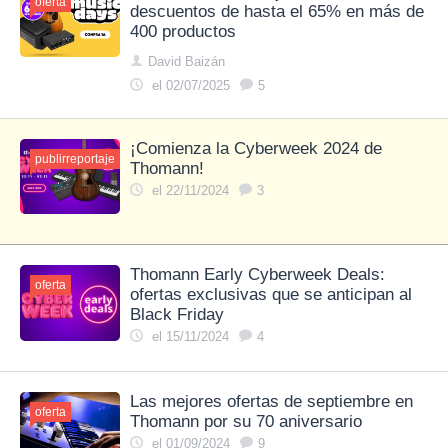
oferta
descuentos de hasta el 65% en más de
400 productos
David Baizán
el 02/07/2025
5
¡Comienza la Cyberweek 2024 de
oferta
publirreportaje
Thomann!
el 22/11/2024
3
Thomann Early Cyberweek Deals:
oferta
ofertas exclusivas que se anticipan al
Black Friday
el 15/11/2024
4
Las mejores ofertas de septiembre en
oferta
Thomann por su 70 aniversario
el 01/09/2024
9