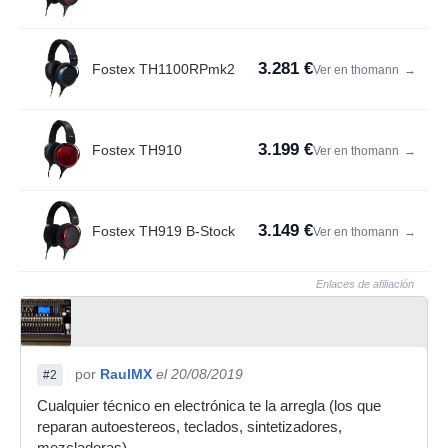
3.281 €
Fostex TH1100RPmk2
Ver en thomann
→
3.199 €
Fostex TH910
Ver en thomann
→
3.149 €
Fostex TH919 B-Stock
Ver en thomann
→
Enlaces de afiliación
por
RaulMX
el 20/08/2019
#2
Cualquier técnico en electrónica te la arregla (los que
reparan autoestereos, teclados, sintetizadores,