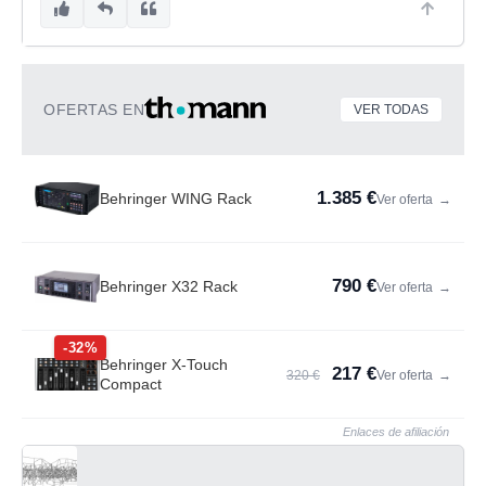
OFERTAS EN
VER TODAS
1.385 €
Behringer WING Rack
Ver oferta
→
790 €
Behringer X32 Rack
Ver oferta
→
-32%
Behringer X-Touch
217 €
320 €
Ver oferta
→
Compact
Enlaces de afiliación