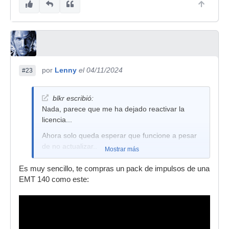
por
Lenny
el 04/11/2024
#23
blkr escribió:
Nada, parece que me ha dejado reactivar la
licencia...
Ahora solo queda esperar que funcione a pesar
de no actualizar..
Mostrar más
Es muy sencillo, te compras un pack de impulsos de una
EMT 140 como este: