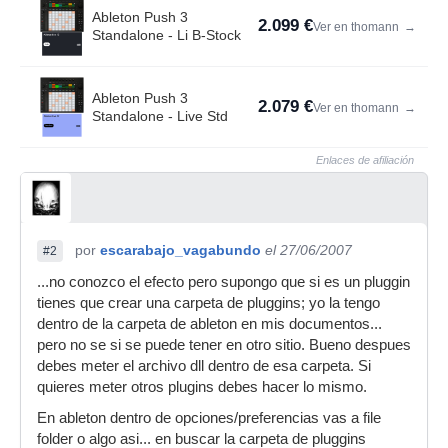
Ableton Push 3
2.099 €
Ver en thomann
→
Standalone - Li B-Stock
Ableton Push 3
2.079 €
Ver en thomann
→
Standalone - Live Std
Enlaces de afiliación
por
escarabajo_vagabundo
el 27/06/2007
#2
...no conozco el efecto pero supongo que si es un pluggin
tienes que crear una carpeta de pluggins; yo la tengo
dentro de la carpeta de ableton en mis documentos...
pero no se si se puede tener en otro sitio. Bueno despues
debes meter el archivo dll dentro de esa carpeta. Si
quieres meter otros plugins debes hacer lo mismo.
En ableton dentro de opciones/preferencias vas a file
folder o algo asi... en buscar la carpeta de pluggins