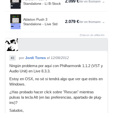
2.099 €
Ver en thomann
→
Standalone - Li B-Stock
Ableton Push 3
2.079 €
Ver en thomann
→
Standalone - Live Std
Enlaces de afiliación
por
Jordi Torres
el 12/08/2012
#2
Ningún problema por aquí con Philharmonik 1.1.2 (VST y
Audio Unit) en Live 8.3.3.
Estoy en OSX, no sé si tendrá algo que ver que estés en
Windows.
¿Has probado hacer click sobre "Rescan" mientras
pulsas la tecla Alt (en las preferencias, apartado de plug-
ins)?
Saludos,