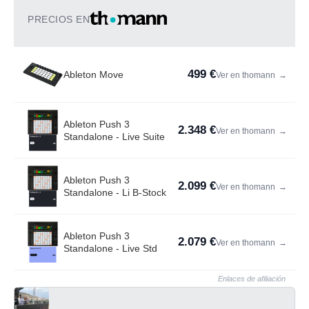
PRECIOS EN
499 €
Ableton Move
Ver en thomann
→
Ableton Push 3
2.348 €
Ver en thomann
→
Standalone - Live Suite
Ableton Push 3
2.099 €
Ver en thomann
→
Standalone - Li B-Stock
Ableton Push 3
2.079 €
Ver en thomann
→
Standalone - Live Std
Enlaces de afiliación