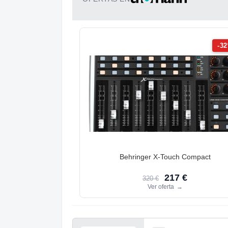
-3
Behringer X-Touch Compact
217 €
320 €
Ver oferta
→