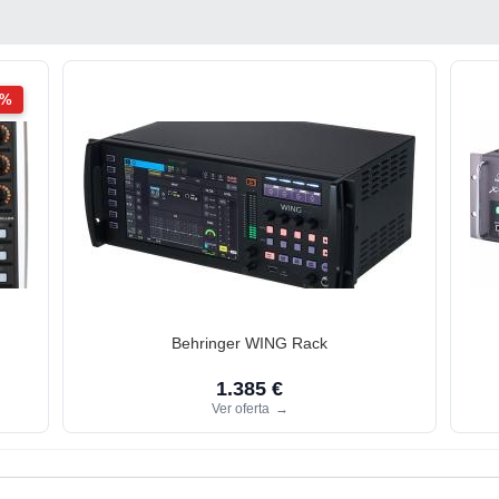
2%
Behringer WING Rack
1.385 €
Ver oferta
→