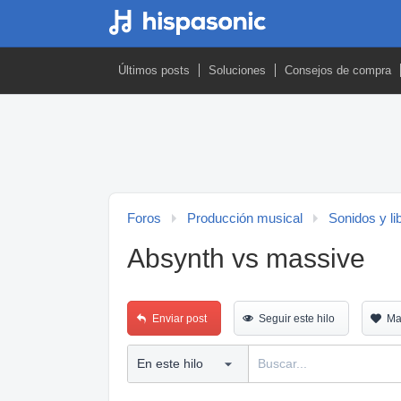
Últimos posts
Soluciones
Consejos de compra
Foros
Producción musical
Sonidos y li
Absynth vs massive
Enviar post
Seguir este hilo
Ma