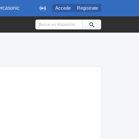

rcasonic
Accede
Regístrate