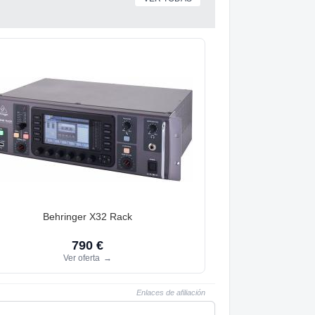
Behringer X32 Rack
790 €
Ver oferta
→
Enlaces de afiliación