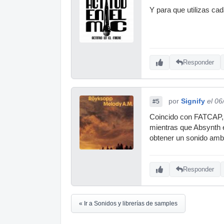
Y para que utilizas ca
Responder
por
Signify
el 06
#5
Coincido con FATCAP, M
mientras que Absynth 
obtener un sonido ambi
Responder
« Ir a Sonidos y librerías de samples