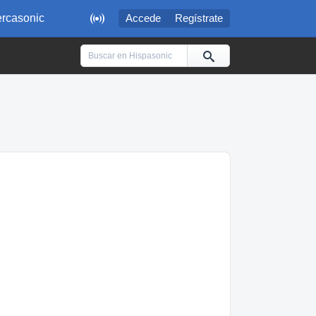

rcasonic
Accede
Regístrate