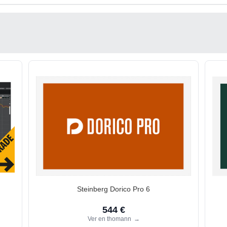
Steinberg Dorico Pro 6
544 €
Ver en thomann
→