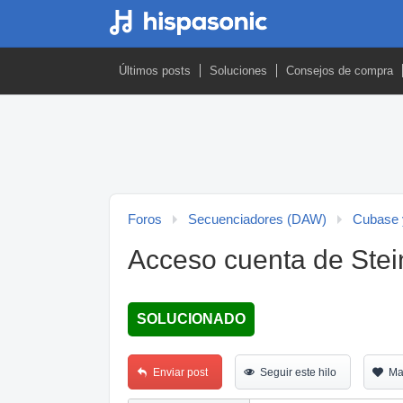
Últimos posts
Soluciones
Consejos de compra
Foros
Secuenciadores (DAW)
Cubase 
Acceso cuenta de Stein
SOLUCIONADO
Enviar post
Seguir este hilo
Ma