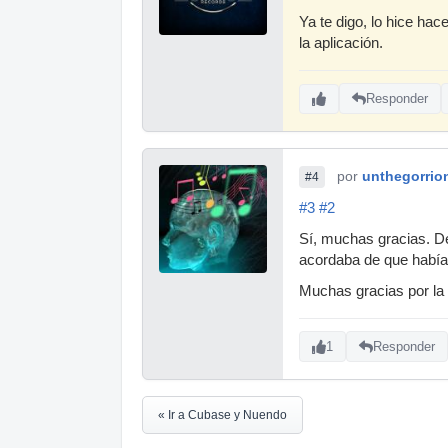
Ya te digo, lo hice ha
la aplicación.
Responder
por
unthegorrio
#4
#3
#2
Sí, muchas gracias. Deb
acordaba de que había 
Muchas gracias por la
1
Responder
« Ir a Cubase y Nuendo