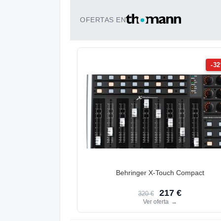
OFERTAS EN
-3
Behringer X-Touch Compact
217 €
320 €
Ver oferta
→