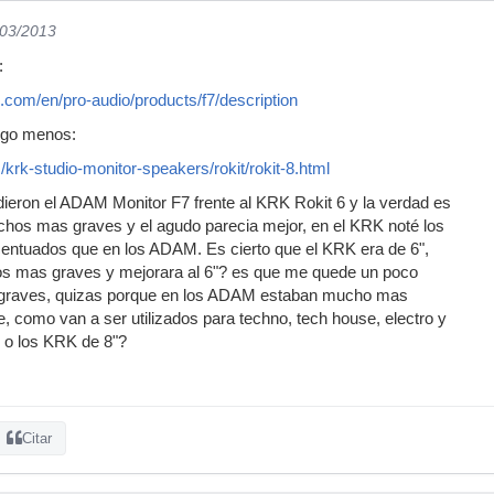
/03/2013
:
com/en/pro-audio/products/f7/description
lgo menos:
krk-studio-monitor-speakers/rokit/rokit-8.html
ieron el ADAM Monitor F7 frente al KRK Rokit 6 y la verdad es
hos mas graves y el agudo parecia mejor, en el KRK noté los
tuados que en los ADAM. Es cierto que el KRK era de 6",
os mas graves y mejorara al 6"? es que me quede un poco
 graves, quizas porque en los ADAM estaban mucho mas
, como van a ser utilizados para techno, tech house, electro y
 o los KRK de 8"?
Citar