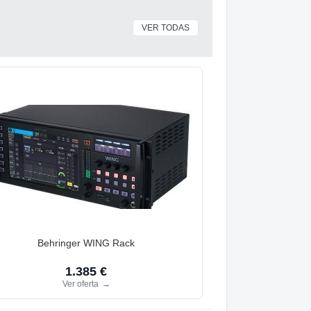
VER TODAS
Behringer WING Rack
1.385 €
Ver oferta
→