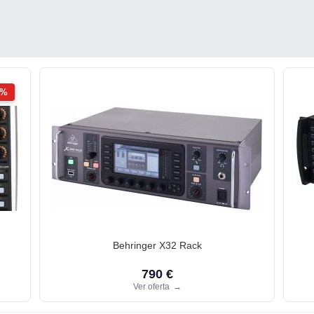
2%
Behringer X32 Rack
790 €
Ver oferta
→