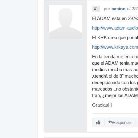
por
casioo
el 22
#1
El ADAM esta en 297€
http://www.adam-audio.
El KRK creo que por a
http://www.krksys.com/
En la tienda me encend
que el ADAM tenia muc
medios mucho mas acen
¿tendrá el de 8" much
decepcionado con los
marcados...no obstante
trap, ¿mejor los ADAM
Gracias!!!
Responder