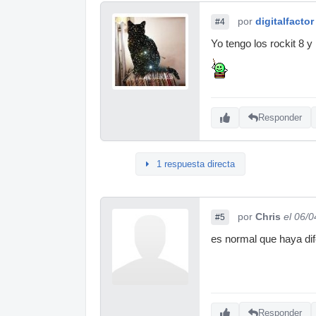
por
digitalfactor
#4
Yo tengo los rockit 8 y
Responder
1 respuesta directa
por
Chris
el 06/
#5
es normal que haya dif
Responder