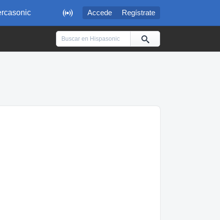

rcasonic
Accede
Regístrate