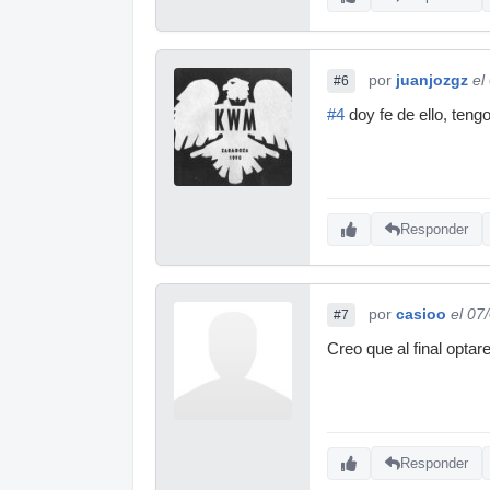
por
juanjozgz
el
#6
#4
doy fe de ello, teng
Responder
por
casioo
el 07
#7
Creo que al final opta
Responder