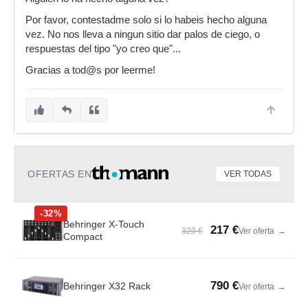
Por favor, contestadme solo si lo habeis hecho alguna
vez. No nos lleva a ningun sitio dar palos de ciego, o
respuestas del tipo "yo creo que"...
Gracias a tod@s por leerme!
OFERTAS EN
VER TODAS
-32%
Behringer X-Touch
217 €
320 €
Ver oferta
→
Compact
790 €
Behringer X32 Rack
Ver oferta
→