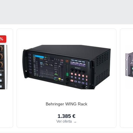
2%
Behringer WING Rack
1.385 €
Ver oferta
→