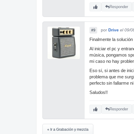
Responder
por
Drive
el 09/0
#9
Finalmente la solución 
Al iniciar el pc y ent
música, pongamos spot
mi caso no hay proble
Eso sí, si antes de ini
problema que me surgí
perfecto sin fallarme n
Saludos!!
Responder
« Ir a Grabación y mezcla