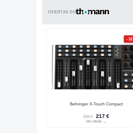
OFERTAS EN
-3
Behringer X-Touch Compact
217 €
320 €
Ver oferta
→