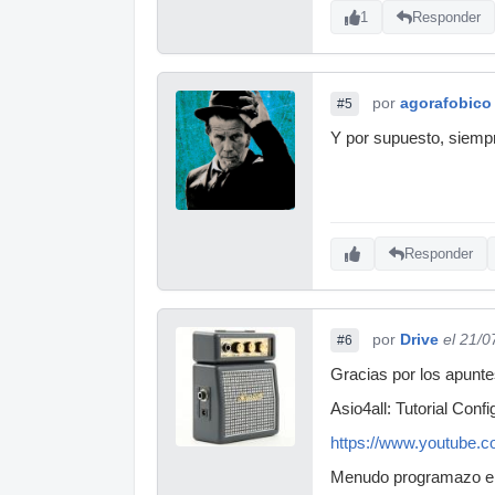
1
Responder
por
agorafobico
#5
Y por supuesto, siempre 
Responder
por
Drive
el 21/0
#6
Gracias por los apunt
Asio4all: Tutorial Conf
https://www.youtub
Menudo programazo el a