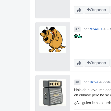
Responder
por
Mordus
el 2
#7
Responder
por
Drive
el 22/0
#8
Hola de nuevo, me acab
en cubase pero no se o
¿A alguien le ha ocurr