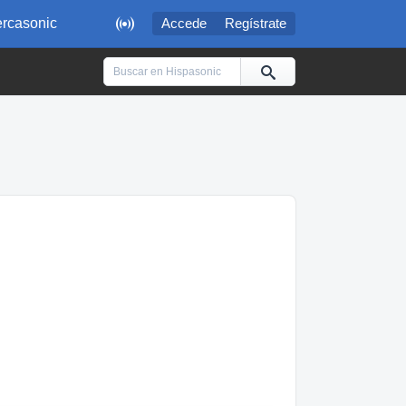

rcasonic
Accede
Regístrate