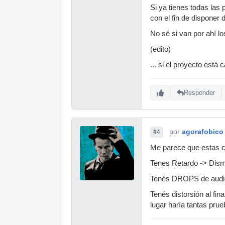
Si ya tienes todas las 
con el fin de disponer 
No sé si van por ahí lo
(edito)
... si el proyecto está
Responder
por
agorafobico
#4
Me parece que estas c
Tenes Retardo -> Dismin
Tenés DROPS de audio
Tenés distorsión al fin
lugar haría tantas pru