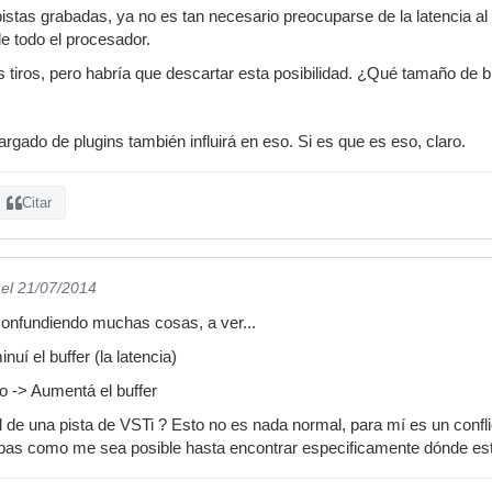
pistas grabadas, ya no es tan necesario preocuparse de la latencia al
de todo el procesador.
s tiros, pero habría que descartar esta posibilidad. ¿Qué tamaño de buf
 cargado de plugins también influirá en eso. Si es que es eso, claro.
Citar
el 21/07/2014
onfundiendo muchas cosas, a ver...
uí el buffer (la latencia)
 -> Aumentá el buffer
al de una pista de VSTi ? Esto no es nada normal, para mí es un confli
ebas como me sea posible hasta encontrar especificamente dónde está