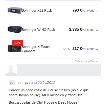
790 €
Behringer X32 Rack
Ver oferta
→
1.385 €
Behringer WING Rack
Ver oferta
→
-32%
Behringer X-Touch
217 €
320 €
Ver oferta
→
Compact
Enlaces de afiliación
por
lgvela
el 20/04/2013
#2
Parece un poco estilo de House clasico (no a lo que
ahora llaman house). Muy melódico y tranquilito.
Busca cositas de Chill House o Deep House.