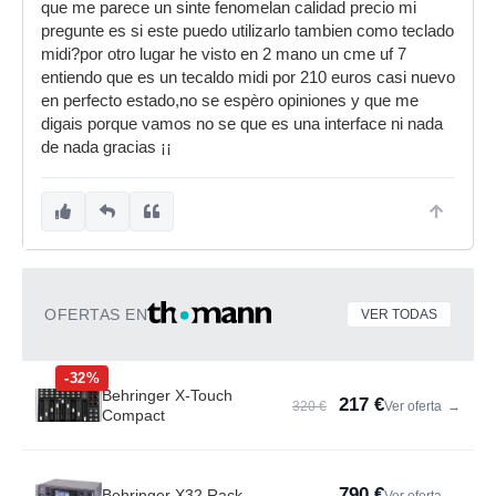
que me parece un sinte fenomelan calidad precio mi
pregunte es si este puedo utilizarlo tambien como teclado
midi?por otro lugar he visto en 2 mano un cme uf 7
entiendo que es un tecaldo midi por 210 euros casi nuevo
en perfecto estado,no se espèro opiniones y que me
digais porque vamos no se que es una interface ni nada
de nada gracias ¡¡
OFERTAS EN
VER TODAS
-32%
Behringer X-Touch
217 €
320 €
Ver oferta
→
Compact
790 €
Behringer X32 Rack