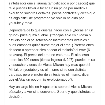
sintetizador que si suena (amplificado o por cascos) que
te lo puedes llevar a tocar sin un pc de por medio? El
akai tiene solo tres octavas, pocos controles y dicen que
es algo dificil de programar, yo solo lo he oido por
youtube y mola.
Dependerá de lo que quieras hacer con él ¿tocas en un
grupo? pues quizá el akai; ¿trabajas solo en tu casa o
estudio con el pc sofocao de instrumentos virtuales?
pues entonces quizá fuese mejor el cme ¿Pretensiones
de tocar o aprender bien a tocar el teclado? el cme (6
octavas). El precio del cme no está mal. El akai está
sobre los 300 euros (tienda inglesa dv247), puedes mirar
y escuchar videos del Alesis Micron hay mas que del
Miniak en youtube y es el mismo sinte con distinta
carcasa, pero el motor de sintesis es el mismo, dicen
que el Akai un poco más evolucionado ¿?.
Hay un largo hilo en Hispasonic sobre el Alesis Micron,
búscalo y a ver si te convence. Suerte y que disfrutes tu
decisión.