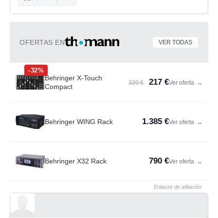
OFERTAS EN
VER TODAS
-32%
Behringer X-Touch
217 €
320 €
Ver oferta
→
Compact
1.385 €
Behringer WING Rack
Ver oferta
→
790 €
Behringer X32 Rack
Ver oferta
→
Enlaces de afiliación