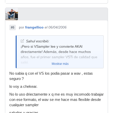
por
frangellico
el 06/04/2006
#6
Sahul escribió:
¡Pero si VSampler lee y convierte AKAI
directamente! Además, desde hace muchos
años, fue el primer sampler VSTi de calidad que
salió.
Mostrar más
No sabia q con el VS los podia pasar a wav , estas
seguro ?
lo voy a chekear.
No lo uso driectamente x q me es muy incomodo trabajar
con ese formato, el wav se me hace mas flexible desde
cualquier sampler
saludos y gracias