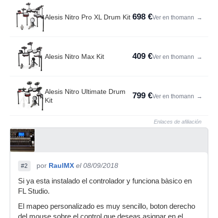
698 €
Alesis Nitro Pro XL Drum Kit
Ver en thomann
→
409 €
Alesis Nitro Max Kit
Ver en thomann
→
Alesis Nitro Ultimate Drum
799 €
Ver en thomann
→
Kit
Enlaces de afiliación
por
RaulMX
el 08/09/2018
#2
Si ya esta instalado el controlador y funciona bàsico en
FL Studio.
El mapeo personalizado es muy sencillo, boton derecho
del mouse sobre el control que deseas asignar en el