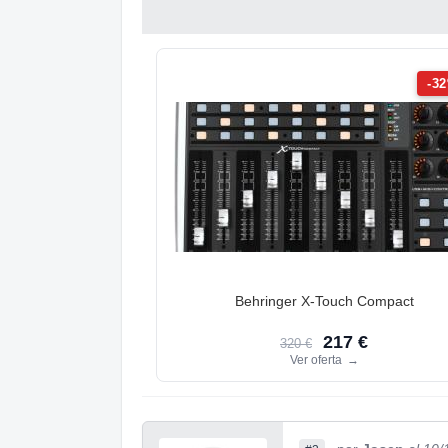
-3
Behringer X-Touch Compact
217 €
320 €
Ver oferta
→