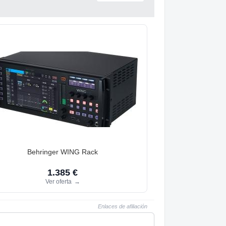
Behringer WING Rack
1.385 €
Ver oferta
→
Enlaces de afiliación