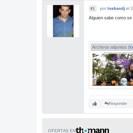
por
txebasdj
el 
#1
Alguien sabe como se 
Archivos adjuntos (
l
Responder
OFERTAS EN