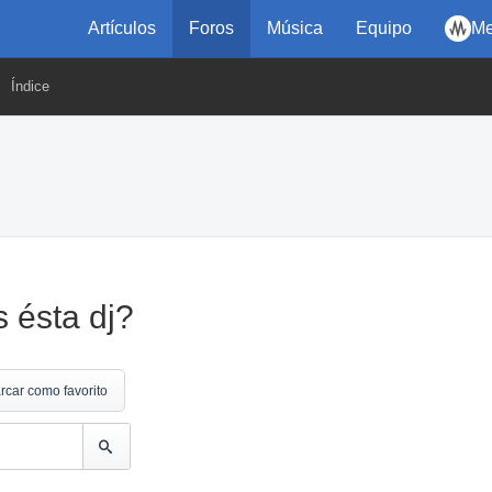
Artículos
Foros
Música
Equipo
Me
Índice
 ésta dj?
rcar como favorito