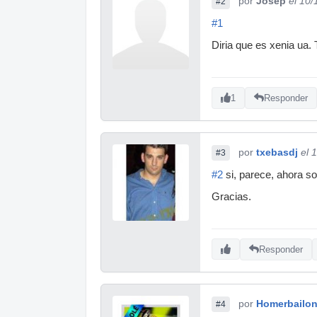
por
Josep
el 10/
#2
#1
Diria que es xenia ua. 
1
Responder
por
txebasdj
el 
#3
#2
si, parece, ahora so
Gracias.
Responder
por
Homerbailo
#4