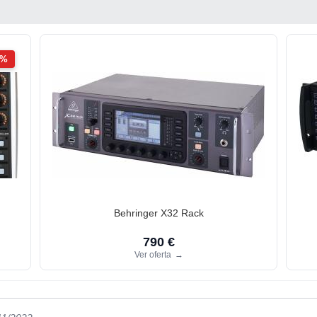
2%
Behringer X32 Rack
790 €
Ver oferta
→