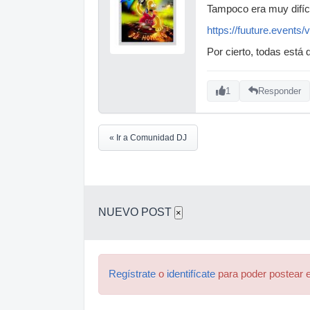
Tampoco era muy difíci
https://fuuture.events/
Por cierto, todas está
1
Responder
« Ir a Comunidad DJ
NUEVO POST
×
Regístrate
o
identifícate
para poder postear e