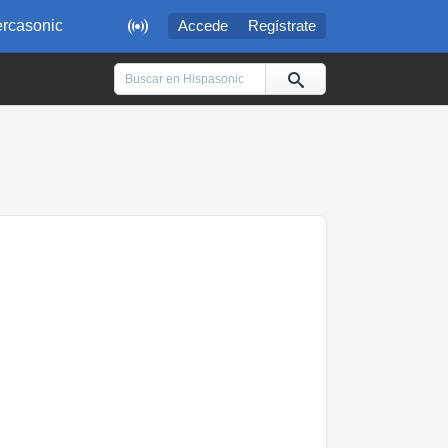

rcasonic
Accede
Regístrate