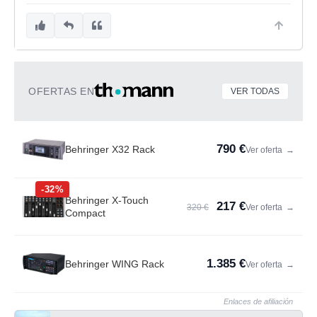
OFERTAS EN
VER TODAS
790 €
Behringer X32 Rack
Ver oferta
→
-32%
Behringer X-Touch
217 €
320 €
Ver oferta
→
Compact
1.385 €
Behringer WING Rack
Ver oferta
→
Enlaces de afiliación