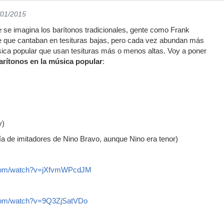
/01/2015
se imagina los barítonos tradicionales, gente como Frank
le que cantaban en tesituras bajas, pero cada vez abundan más
sica popular que usan tesituras más o menos altas. Voy a poner
arítonos en la música popular
:
y)
ía de imitadores de Nino Bravo, aunque Nino era tenor)
.com/watch?v=jXfvmWPcdJM
.com/watch?v=9Q3ZjSatVDo