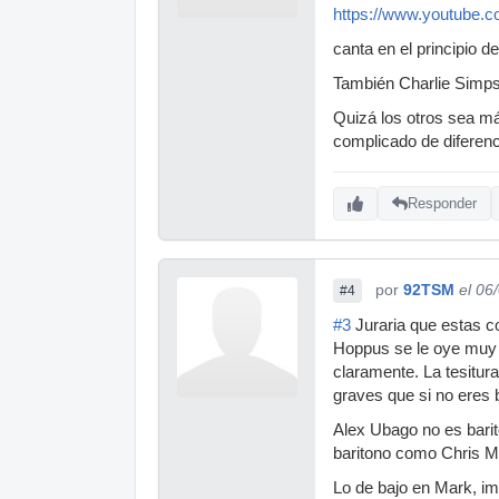
https://www.youtub
canta en el principio 
También Charlie Simpso
Quizá los otros sea má
complicado de diferen
Responder
por
92TSM
el 06
#4
#3
Juraria que estas co
Hoppus se le oye muy m
claramente. La tesitur
graves que si no eres b
Alex Ubago no es barit
baritono como Chris MA
Lo de bajo en Mark, i