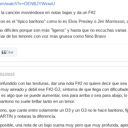
e.com/watch?v=OENBJYWviwU
de la canción moviéndose en notas bajas y da un F#2
n es el "típico barítono" como lo es Elvis Presley o Jim Morrisson,
s difíciles porque son más "ligeros" y hasta que no escuchas varias
ciar de los tenores con voz más gruesa como Nino Bravo
Citar
/01/2015
nfundido con las tesituras, dar una nota F#2 no quiere decir que sea
uy aireado y debil ese F#2-G2, sintoma de que llega con dificultades
a es algo que se puede aumentar, sea para arriba o sea para abajo, lo
aritono no suele brillar tanto en un tenor.
ono, que cante entre solamente un D3 y un G3 no le hace baritono, fij
RTIN y notaras la diferencia.
mposible, una nota de un bajo suena muy pero que muy profunda, apen