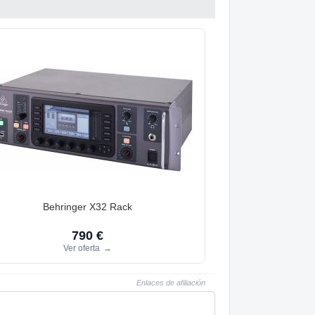
Behringer X32 Rack
790 €
Ver oferta
→
Enlaces de afiliación