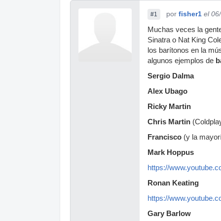
por
fisher1
el 06
#1
Muchas veces la gente 
Sinatra o Nat King Co
los barítonos en la mú
algunos ejemplos de
b
Sergio Dalma
Alex Ubago
Ricky Martin
Chris Martin
(Coldpla
Francisco
(y la mayor
Mark Hoppus
https://www.youtube
Ronan Keating
https://www.youtube
Gary Barlow