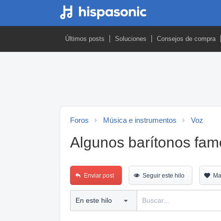
Últimos posts
Soluciones
Consejos de compra
Foros
Música e instrumentos
Voz
Algunos barítonos fa
Enviar post
Seguir este hilo
Ma