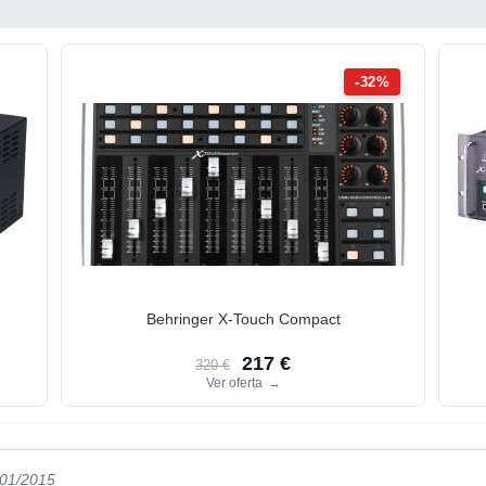
-32%
Behringer X-Touch Compact
217 €
320 €
Ver oferta
→
/01/2015