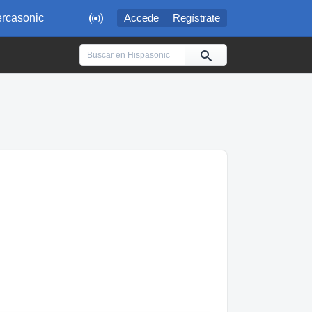

rcasonic
Accede
Regístrate