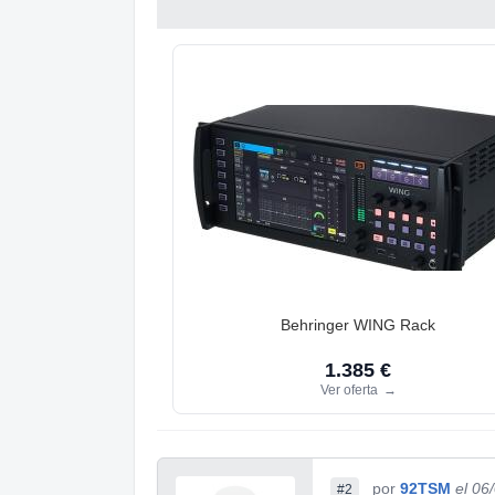
Behringer WING Rack
1.385 €
Ver oferta
→
por
92TSM
el 06
#2