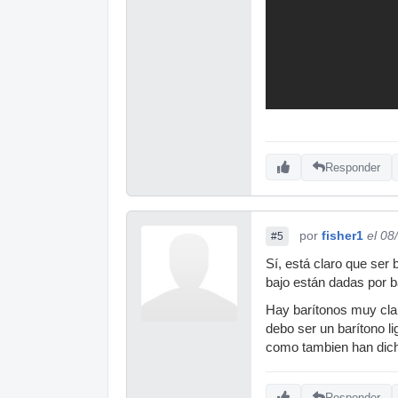
Responder
por
fisher1
el 08
#5
Sí, está claro que ser
bajo están dadas por b
Hay barítonos muy clar
debo ser un barítono l
como tambien han dich
Responder