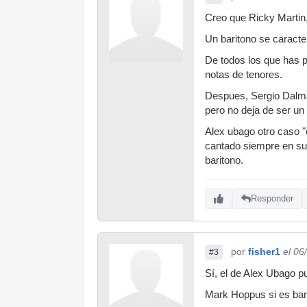
Creo que Ricky Martin
Un baritono se caracte
De todos los que has p
notas de tenores.
Despues, Sergio Dalma 
pero no deja de ser un 
Alex ubago otro caso "
cantado siempre en su 
baritono.
Responder
por
fisher1
el 06
#3
Sí, el de Alex Ubago p
Mark Hoppus si es barí