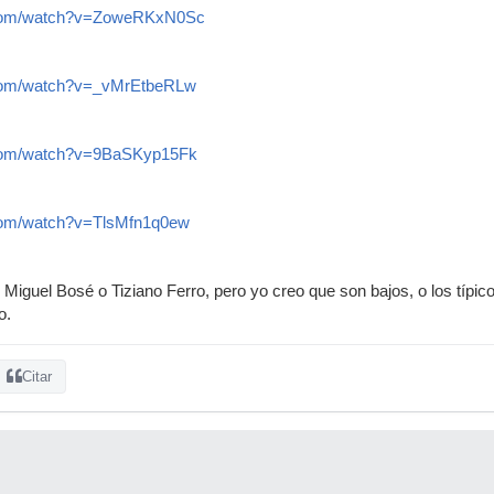
.com/watch?v=ZoweRKxN0Sc
.com/watch?v=_vMrEtbeRLw
.com/watch?v=9BaSKyp15Fk
.com/watch?v=TlsMfn1q0ew
iguel Bosé o Tiziano Ferro, pero yo creo que son bajos, o los típico
o.
Citar