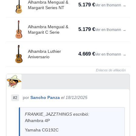
Alhambra Mengual &
5.179 €
Ver en thomann
→
Margarit Series NT
Alhambra Mengual &
5.179 €
Ver en thomann
→
Margarit C Serie
Alhambra Luthier
4.669 €
Ver en thomann
→
Aniversario
Enlaces de afiliación
por
Sancho Panza
el 18/12/2025
#2
FRANKIE_JAZZTHINGS escribió:
Alhambra 4P
Yamaha CG192C