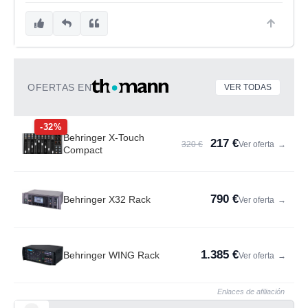
OFERTAS EN
VER TODAS
-32%
Behringer X-Touch
217 €
320 €
Ver oferta
→
Compact
790 €
Behringer X32 Rack
Ver oferta
→
1.385 €
Behringer WING Rack
Ver oferta
→
Enlaces de afiliación