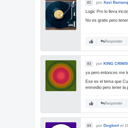
por
Xavi Barran
#2
Logic Pro lo lleva inco
No es gratis pero tene
Responder
por
KING CRIM
#3
ya pero entonces me t
Ese es el tema que Cub
enmedio pero tener la p
Responder
por
Dogbert
el 1
#4