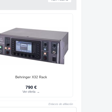
Behringer X32 Rack
790 €
Ver oferta
→
Enlaces de afiliación