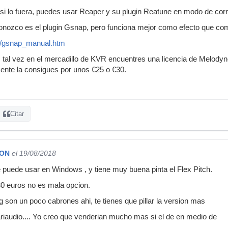
si lo fuera, puedes usar Reaper y su plugin Reatune en modo de cor
conozco es el plugin Gsnap, pero funciona mejor como efecto que co
uk/gsnap_manual.htm
, tal vez en el mercadillo de KVR encuentres una licencia de Melodyn
nte la consigues por unos €25 o €30.
Citar
SON
el 19/08/2018
se puede usar en Windows , y tiene muy buena pinta el Flex Pitch.
30 euros no es mala opcion.
g son un poco cabrones ahi, te tienes que pillar la version mas
ariaudio.... Yo creo que venderian mucho mas si el de en medio de