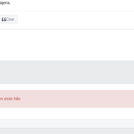
ajera.
Citar
n este hilo