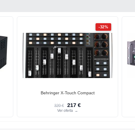
-32%
Behringer X-Touch Compact
217 €
320 €
Ver oferta
→