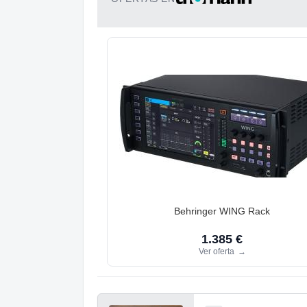
Behringer WING Rack
1.385 €
Ver oferta
→