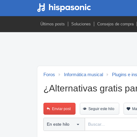
Últimos posts
Soluciones
Consejos de compra
Foros
Informática musical
Plugins e in
¿Alternativas gratis p
Enviar post
Seguir este hilo
Ma