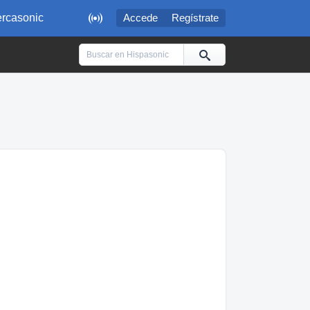

rcasonic
Accede
Regístrate