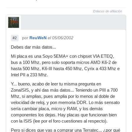
Enlaces de afiliación
por
ReuWeN
el 05/06/2002
#2
Debes dar más datos...
Mi placa es una Soyo 5EMA+ con chipset VIA ETEQ,
bus a 100 Mhz, pero solo soporta micros AMD K6-2 de
hasta 500 Mhz, K6-III hasta 450 Mhz, Cyrix a 433 Mhz e
Intel PII a 233 Mhz.
Y... bueno, acabo de leer tu misma pregunta en
ZonaISIS, y ahí das más datos... Teniendo un PIII a 700
Mhz, si amplias, pues amplia por lo menos al doble de
velocidad de reloj, y pon memoria DDR. Lo más sensato
sería cambiar placa, micro y RAM, y los demás
componentes los dejas. Hay placas que funcionan bien
con la ISIS (lee por el foro cuestiones al respecto).
Pero si dices que vas a comprar una Terratec... ¿por qué