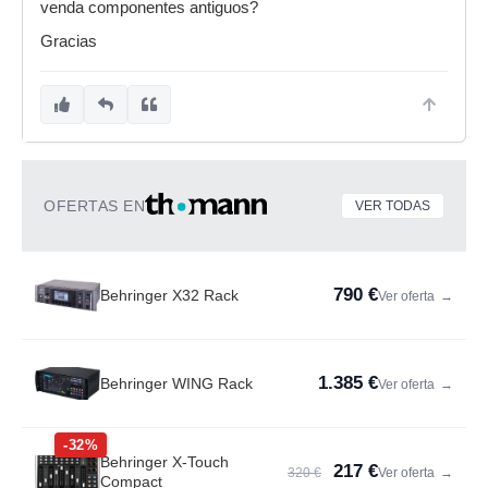
venda componentes antiguos?
Gracias
OFERTAS EN
VER TODAS
790 €
Behringer X32 Rack
Ver oferta
→
1.385 €
Behringer WING Rack
Ver oferta
→
-32%
Behringer X-Touch
217 €
320 €
Ver oferta
→
Compact