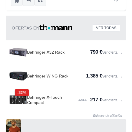
OFERTAS EN
VER TODAS
790 €
Behringer X32 Rack
Ver oferta
→
1.385 €
Behringer WING Rack
Ver oferta
→
-32%
Behringer X-Touch
217 €
320 €
Ver oferta
→
Compact
Enlaces de afiliación